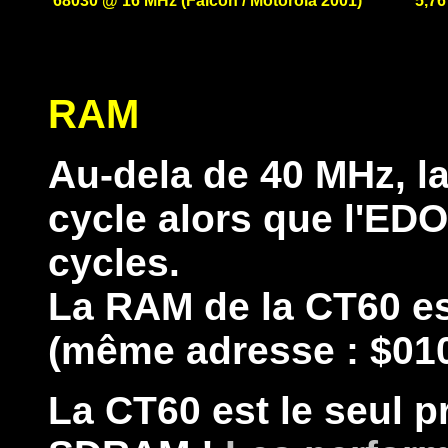
68030 @ 16 MHz (Falcon / Motorola 2001)
5,76
RAM
Au-dela de 40 MHz, l
cycle alors que l'ED
cycles.
La RAM de la CT60 es
(même adresse : $01
La CT60 est le seul pr