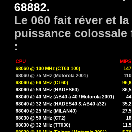
68882.
Le 060 fait réver et l
puissance colossale 
:
CPU
MIPS
68060 @ 100 MHz (CT60-100)
147
68060 @ 75 MHz (Motorola 2001)
110
68060 @ 66 MHz (CT60)
96,8
68060 @ 59 MHz (HADES60)
86,5
68040 @ 40 MHz (AB40 à 40 / Motorola 2001)
44
68040 @ 32 MHz (HADES40 & AB40 à32)
35,2
68040 @ 25 MHz (MILAN40)
27,5
68030 @ 50 MHz (CT2)
18
68030 @ 32 MHz (TT030)
11,5