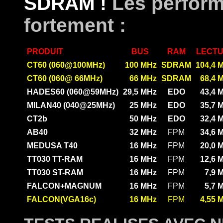
SDRAM !
Les perform
fortement :
PRODUIT
BUS
RAM
LECT
CT60 (060@100MHz)
100 MHz
SDRAM
104,4 
CT60 (060@ 66MHz)
66 MHz
SDRAM
68,4 
HADES60 (060@59MHz)
29,5 MHz
EDO
43,4 
MILAN40 (040@25MHz)
25 MHz
EDO
35,7 
CT2b
50 MHz
EDO
32,4 
AB40
32 MHz
FPM
34,6 
MEDUSA T40
16 MHz
FPM
20,0 
TT030 TT-RAM
16 MHz
FPM
12,6 
TT030 ST-RAM
16 MHz
FPM
7,9 
FALCON+MAGNUM
16 MHz
FPM
5,7 
FALCON(VGA16c)
16 MHz
FPM
4,55 