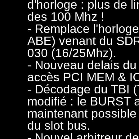
d'horloge : plus de l
des 100 Mhz !
- Remplace l'horlog
ABE) venant du SDR 
030 (16/25Mhz).
- Nouveau delais du
accès PCI MEM & IO
- Décodage du TBI (T
modifié : le BURST
maintenant possible 
du slot bus.
- Nouvel arbitreur de