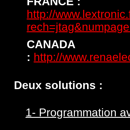
FRANCE :
http://www.lextronic
rech=jtag&numpag
CANADA
:
http://www.renael
Deux solutions :
1- Programmation a